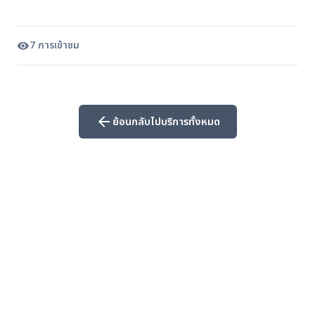
7 การเข้าชม
visibility
arrow_back
ย้อนกลับไปบริการทั้งหมด