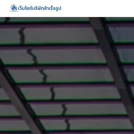
เว็บไซต์บริษัทสำเร็จรูป