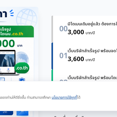
มีโดเมนเดิมอยู่แล้ว ต้องการใ
00
3,000
บาท/ปี
เว็บบริษัทสำเร็จรูป พร้อมจ
01
3,600
บาท/ปี
เว็บบริษัทสำเร็จรูป พร้อมโด
02
4,000
บาท/ปี
นของท่านให้ดียิ่งขึ้น ท่านสามารถศึกษา
นโยบายการใช้คุกกี้
ได้