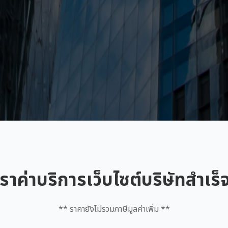
ราค่าบริการเว็บไซต์บริษัทสำเร็
** ราคายังไม่รวมภาษีมูลค่าเพิ่ม **