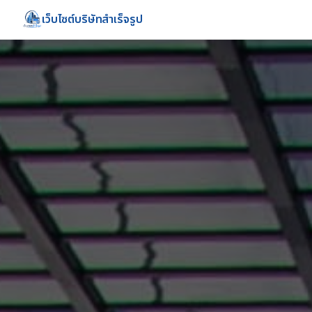
เว็บไซต์บริษัทสำเร็จรูป