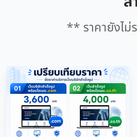
สำ
** ราคายังไม่ร