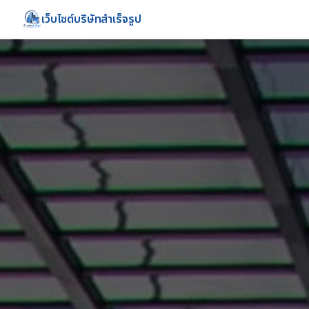
เว็บไซต์บริษัทสำเร็จรูป