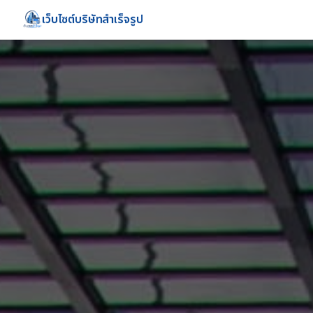
เว็บไซต์บริษัทสำเร็จรูป