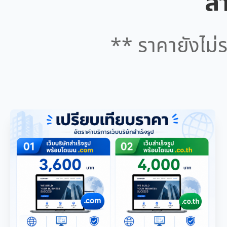
สำ
** ราคายังไม่ร