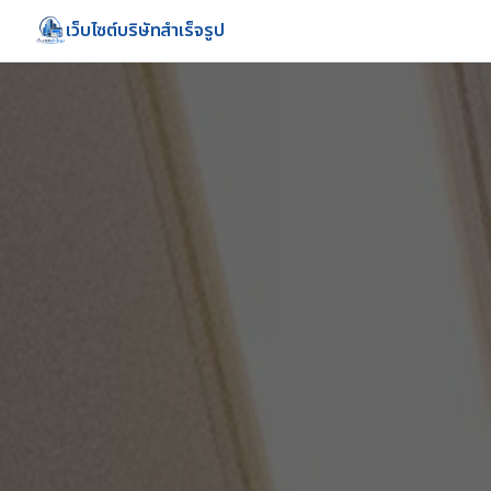
เว็บไซต์บริษัทสำเร็จรูป