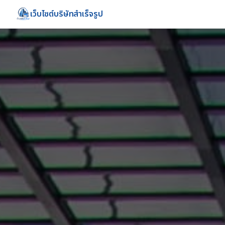
เว็บไซต์บริษัทสำเร็จรูป