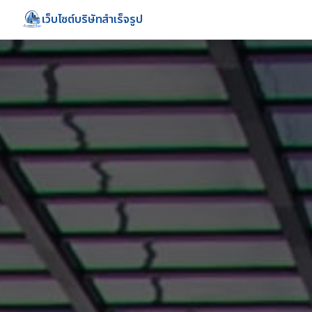
เว็บไซต์บริษัทสำเร็จรูป