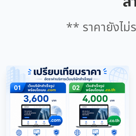
สำ
** ราคายังไม่ร