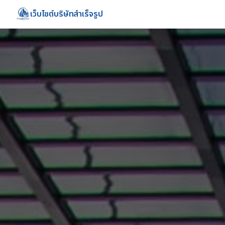
เว็บไซต์บริษัทสำเร็จรูป