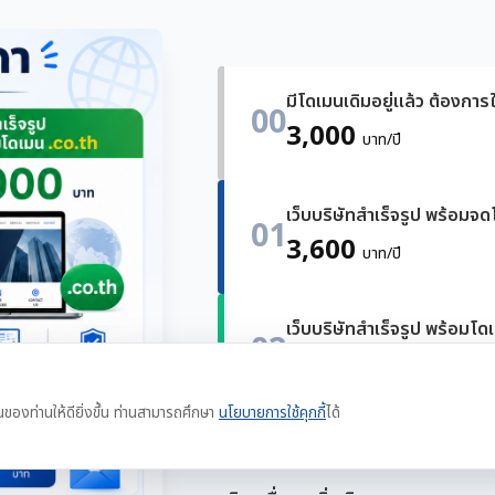
มีโดเมนเดิมอยู่แล้ว ต้องการใ
00
3,000
บาท/ปี
เว็บบริษัทสำเร็จรูป พร้อมจ
01
3,600
บาท/ปี
เว็บบริษัทสำเร็จรูป พร้อมโด
02
4,000
บาท/ปี
นของท่านให้ดียิ่งขึ้น ท่านสามารถศึกษา
นโยบายการใช้คุกกี้
ได้