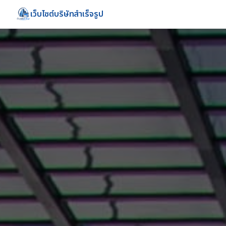
เว็บไซต์บริษัทสำเร็จรูป