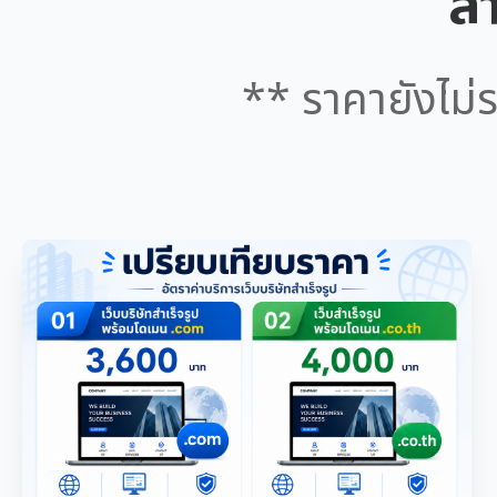
สำ
** ราคายังไม่ร