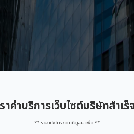
ราค่าบริการเว็บไซต์บริษัทสำเร็
** ราคายังไม่รวมภาษีมูลค่าเพิ่ม **