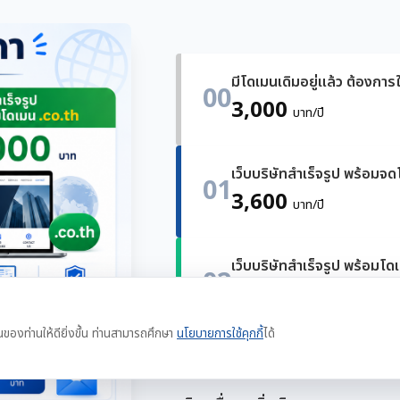
มีโดเมนเดิมอยู่แล้ว ต้องการใ
00
3,000
บาท/ปี
เว็บบริษัทสำเร็จรูป พร้อมจ
01
3,600
บาท/ปี
เว็บบริษัทสำเร็จรูป พร้อมโด
02
4,000
บาท/ปี
นของท่านให้ดียิ่งขึ้น ท่านสามารถศึกษา
นโยบายการใช้คุกกี้
ได้