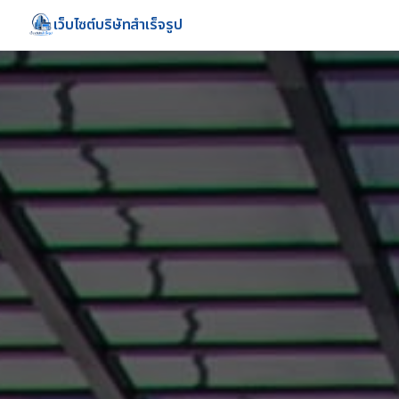
เว็บไซต์บริษัทสำเร็จรูป