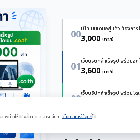
มีโดเมนเดิมอยู่แล้ว ต้องการใ
00
3,000
บาท/ปี
เว็บบริษัทสำเร็จรูป พร้อมจ
01
3,600
บาท/ปี
เว็บบริษัทสำเร็จรูป พร้อมโด
02
4,000
บาท/ปี
นของท่านให้ดียิ่งขึ้น ท่านสามารถศึกษา
นโยบายการใช้คุกกี้
ได้