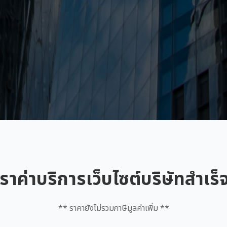
ราค่าบริการเว็บไซต์บริษัทสำเร็
** ราคายังไม่รวมภาษีมูลค่าเพิ่ม **