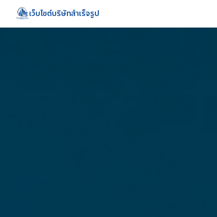
เว็บไซต์บริษัทสำเร็จรูป