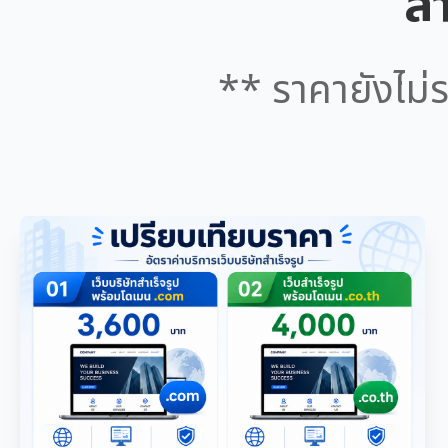
สำ
** ราคายังไม่ร