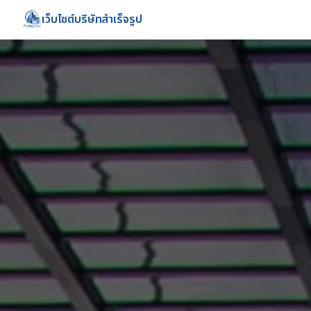
เว็บไซต์บริษัทสำเร็จรูป