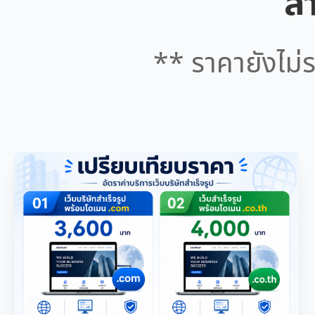
สำ
** ราคายังไม่ร