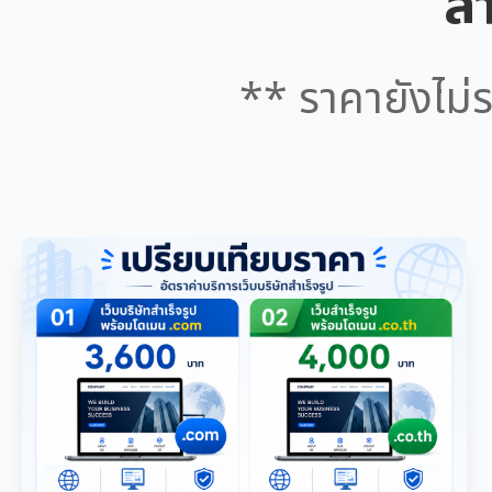
สำ
** ราคายังไม่ร