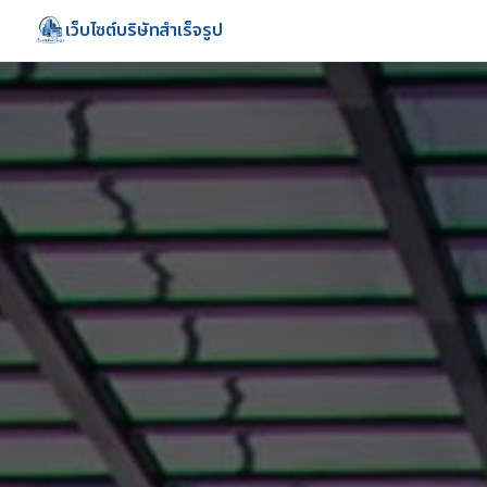
เว็บไซต์บริษัทสำเร็จรูป