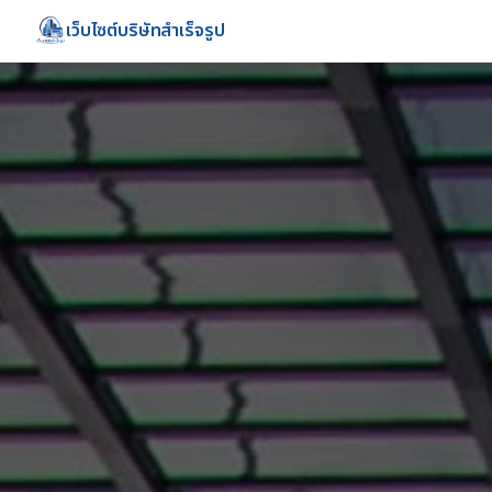
เว็บไซต์บริษัทสำเร็จรูป