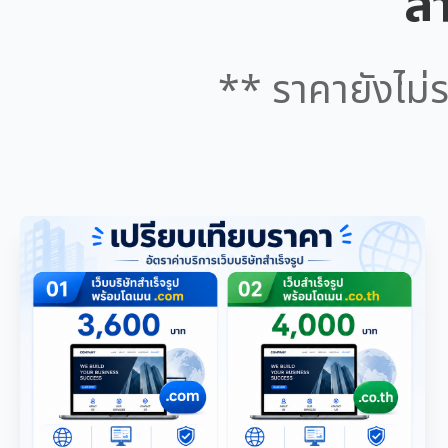
สำ
** ราคายังไม่ร