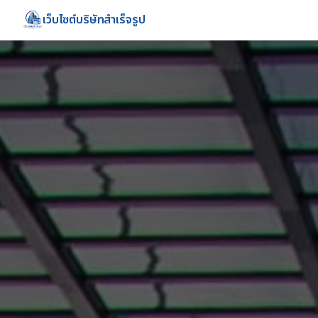
เว็บไซต์บริษัทสำเร็จรูป