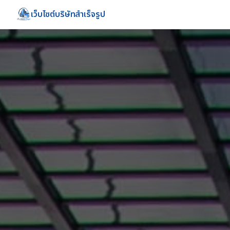
เว็บไซต์บริษัทสำเร็จรูป