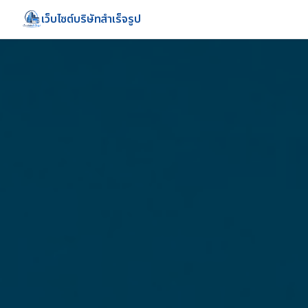
เว็บไซต์บริษัทสำเร็จรูป