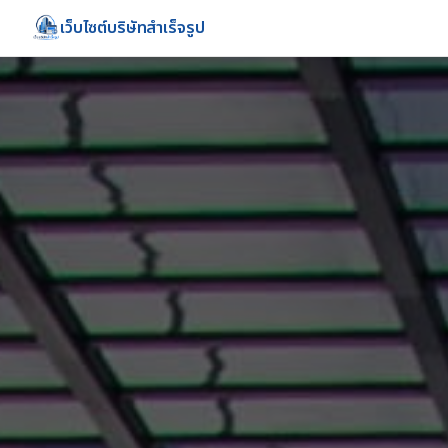
เว็บไซต์บริษัทสำเร็จรูป