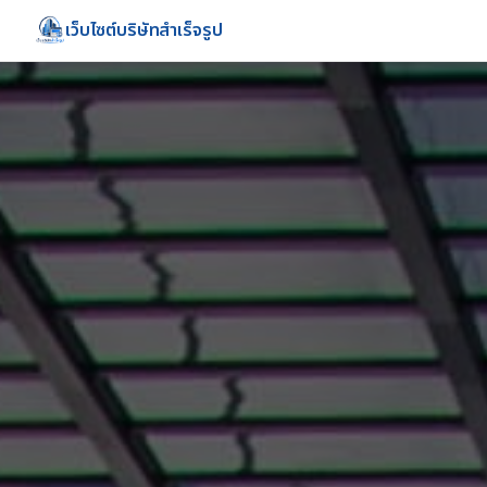
เว็บไซต์บริษัทสำเร็จรูป