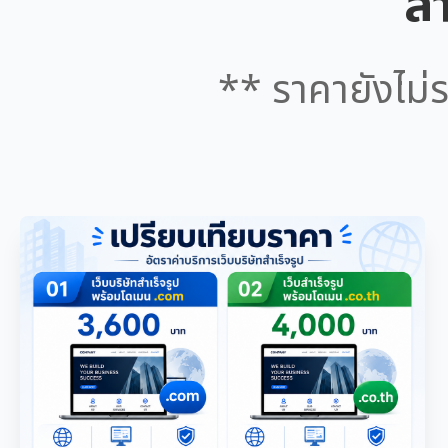
สำ
** ราคายังไม่ร