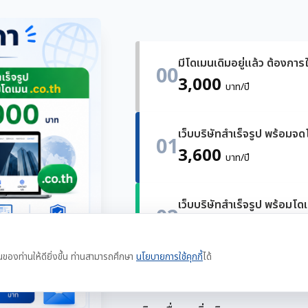
มีโดเมนเดิมอยู่แล้ว ต้องการใ
00
3,000
บาท/ปี
เว็บบริษัทสำเร็จรูป พร้อมจ
01
3,600
บาท/ปี
เว็บบริษัทสำเร็จรูป พร้อมโด
02
4,000
บาท/ปี
นของท่านให้ดียิ่งขึ้น ท่านสามารถศึกษา
นโยบายการใช้คุกกี้
ได้