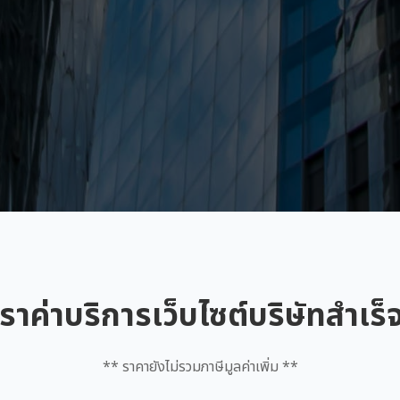
ราค่าบริการเว็บไซต์บริษัทสำเร็
** ราคายังไม่รวมภาษีมูลค่าเพิ่ม **