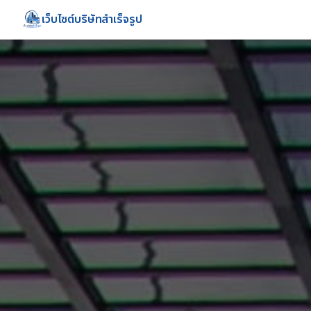
เว็บไซต์บริษัทสำเร็จรูป