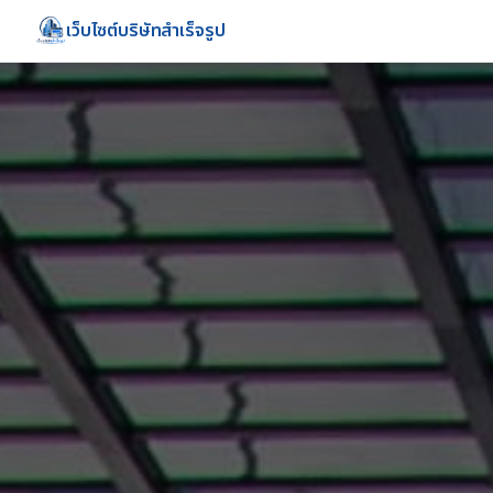
เว็บไซต์บริษัทสำเร็จรูป