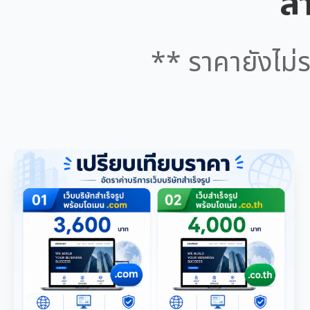
สำ
** ราคายังไม่ร