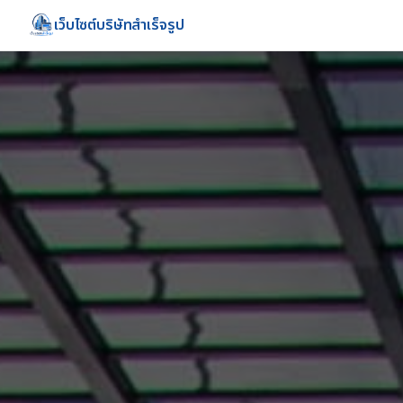
เว็บไซต์บริษัทสำเร็จรูป