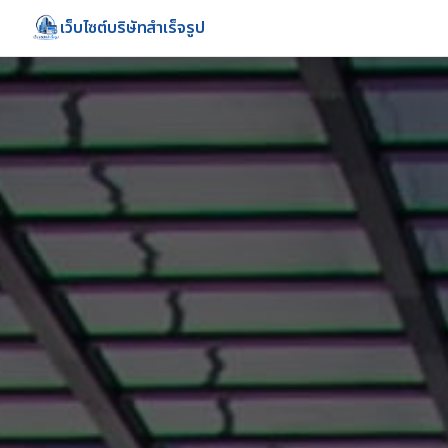
เว็บไซต์บริษัทสำเร็จรูป