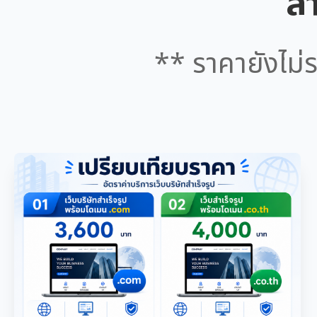
สำ
** ราคายังไม่ร