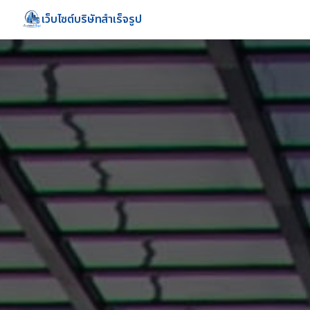
เว็บไซต์บริษัทสำเร็จรูป