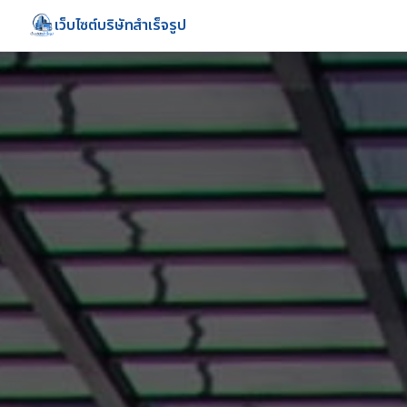
เว็บไซต์บริษัทสำเร็จรูป