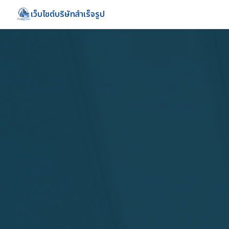
เว็บไซต์บริษัทสำเร็จรูป