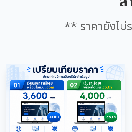
สำ
** ราคายังไม่ร