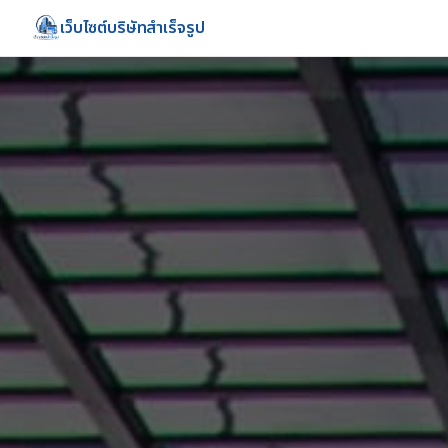
เว็บไซต์บริษัทสำเร็จรูป