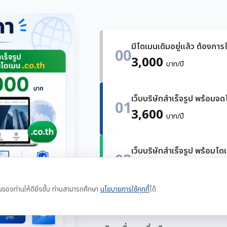
มีโดเมนเดิมอยู่แล้ว ต้องการใ
00
3,000
บาท/ปี
เว็บบริษัทสำเร็จรูป พร้อมจ
01
3,600
บาท/ปี
เว็บบริษัทสำเร็จรูป พร้อมโด
02
4,000
บาท/ปี
นของท่านให้ดียิ่งขึ้น ท่านสามารถศึกษา
นโยบายการใช้คุกกี้
ได้