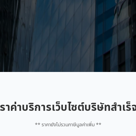
ราค่าบริการเว็บไซต์บริษัทสำเร็
** ราคายังไม่รวมภาษีมูลค่าเพิ่ม **