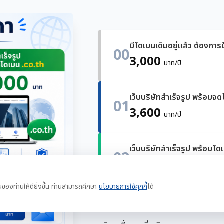
มีโดเมนเดิมอยู่แล้ว ต้องการใ
00
3,000
บาท/ปี
เว็บบริษัทสำเร็จรูป พร้อมจ
01
3,600
บาท/ปี
เว็บบริษัทสำเร็จรูป พร้อมโด
02
4,000
บาท/ปี
นของท่านให้ดียิ่งขึ้น ท่านสามารถศึกษา
นโยบายการใช้คุกกี้
ได้