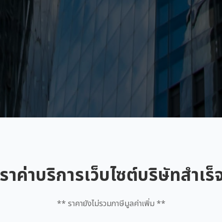
ราค่าบริการเว็บไซต์บริษัทสำเร็
** ราคายังไม่รวมภาษีมูลค่าเพิ่ม **