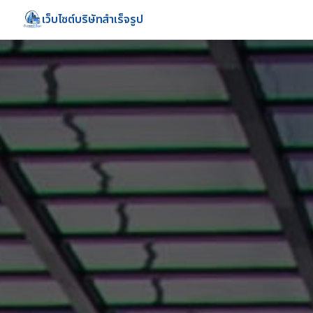
เว็บไซต์บริษัทสำเร็จรูป