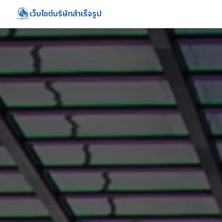
เว็บไซต์บริษัทสำเร็จรูป