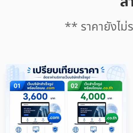
สำ
** ราคายังไม่ร