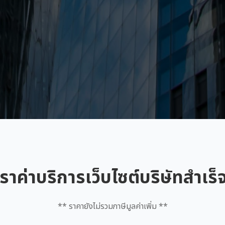
ราค่าบริการเว็บไซต์บริษัทสำเร็
** ราคายังไม่รวมภาษีมูลค่าเพิ่ม **