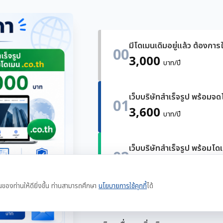
มีโดเมนเดิมอยู่แล้ว ต้องการใ
00
3,000
บาท/ปี
เว็บบริษัทสำเร็จรูป พร้อมจ
01
3,600
บาท/ปี
เว็บบริษัทสำเร็จรูป พร้อมโด
02
4,000
บาท/ปี
นของท่านให้ดียิ่งขึ้น ท่านสามารถศึกษา
นโยบายการใช้คุกกี้
ได้