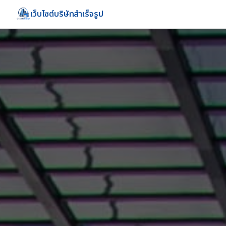
เว็บไซต์บริษัทสำเร็จรูป