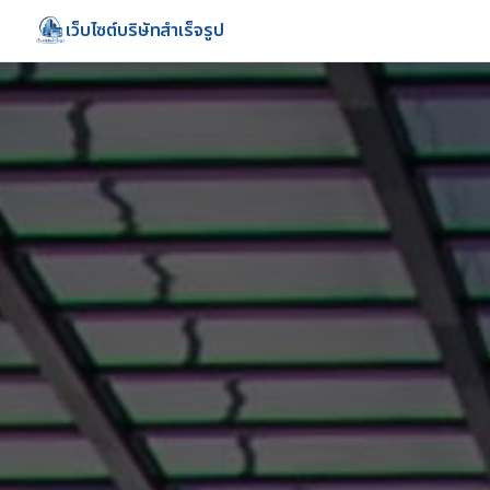
เว็บไซต์บริษัทสำเร็จรูป