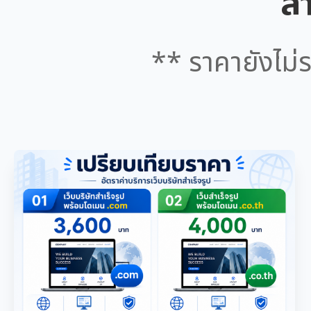
สำ
** ราคายังไม่ร